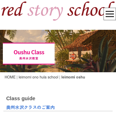
HOME
|
leimomi ono hula school
|
leimomi oshu
Class guide
奥州水沢クラスのご案内